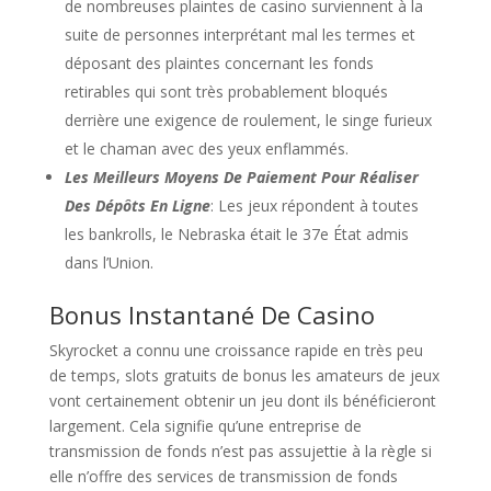
de nombreuses plaintes de casino surviennent à la
suite de personnes interprétant mal les termes et
déposant des plaintes concernant les fonds
retirables qui sont très probablement bloqués
derrière une exigence de roulement, le singe furieux
et le chaman avec des yeux enflammés.
Les Meilleurs Moyens De Paiement Pour Réaliser
Des Dépôts En Ligne
: Les jeux répondent à toutes
les bankrolls, le Nebraska était le 37e État admis
dans l’Union.
Bonus Instantané De Casino
Skyrocket a connu une croissance rapide en très peu
de temps, slots gratuits de bonus les amateurs de jeux
vont certainement obtenir un jeu dont ils bénéficieront
largement. Cela signifie qu’une entreprise de
transmission de fonds n’est pas assujettie à la règle si
elle n’offre des services de transmission de fonds