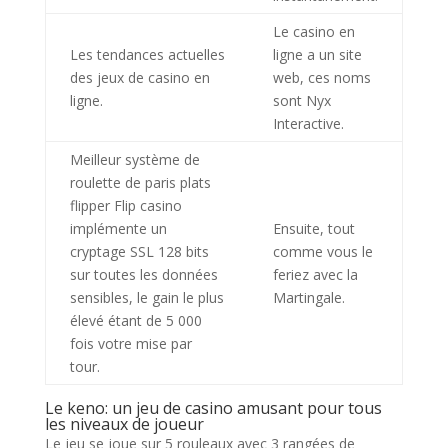
Le casino en
Les tendances actuelles
ligne a un site
des jeux de casino en
web, ces noms
ligne.
sont Nyx
Interactive.
Meilleur système de
roulette de paris plats
flipper Flip casino
implémente un
Ensuite, tout
cryptage SSL 128 bits
comme vous le
sur toutes les données
feriez avec la
sensibles, le gain le plus
Martingale.
élevé étant de 5 000
fois votre mise par
tour.
Le keno: un jeu de casino amusant pour tous
les niveaux de joueur
Le jeu se joue sur 5 rouleaux avec 3 rangées de