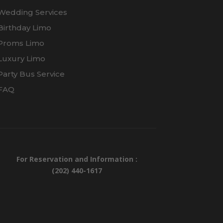
Wedding Services
Birthday Limo
Proms Limo
Luxury Limo
Party Bus Service
FAQ
For Reservation and Information :
(202) 440-1617