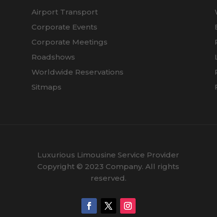
Airport Transport
Corporate Events
Corporate Meetings
Roadshows
Worldwide Reservations
Sitmaps
Luxurious Limousine Service Provider
Copyright © 2023 Company. All rights
reserved.