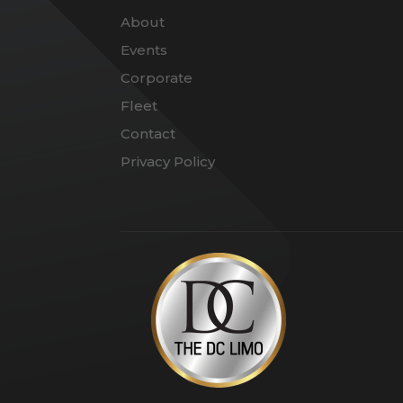
About
Events
Corporate
Fleet
Contact
Privacy Policy