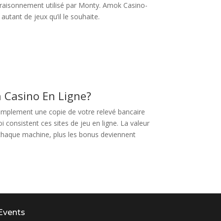
le raisonnement utilisé par Monty. Amok Casino-
autant de jeux qu’il le souhaite.
n Casino En Ligne?
simplement une copie de votre relevé bancaire
i consistent ces sites de jeu en ligne. La valeur
chaque machine, plus les bonus deviennent
Events