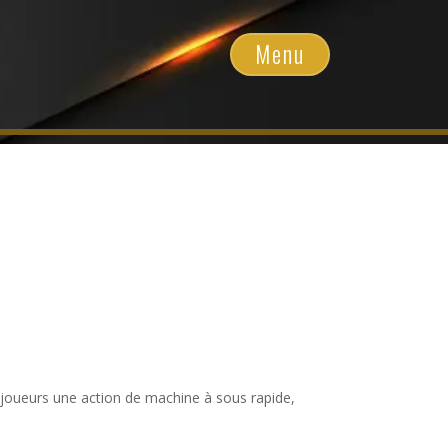
Menu
es joueurs une action de machine à sous rapide,