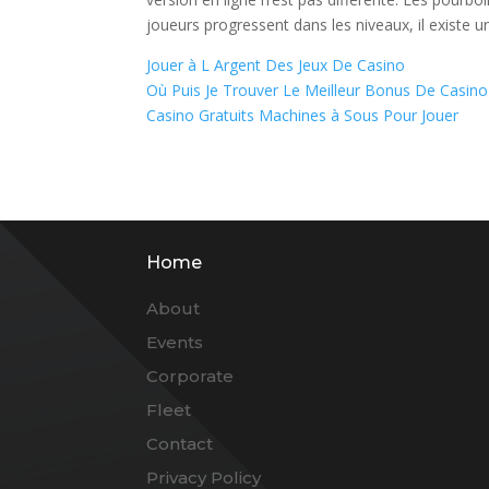
joueurs progressent dans les niveaux, il existe un
Jouer à L Argent Des Jeux De Casino
Où Puis Je Trouver Le Meilleur Bonus De Casino
Casino Gratuits Machines à Sous Pour Jouer
Home
About
Events
Corporate
Fleet
Contact
Privacy Policy