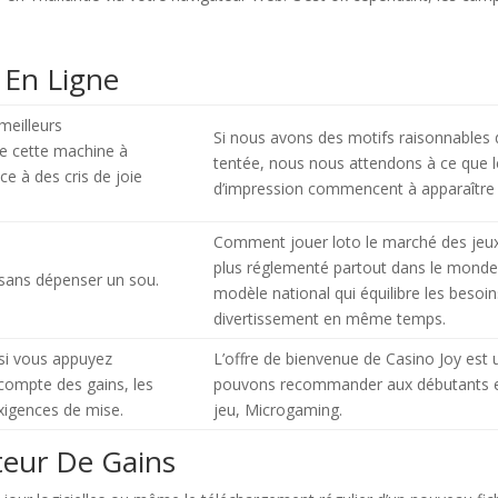
 En Ligne
meilleurs
Si nous avons des motifs raisonnables 
de cette machine à
tentée, nous nous attendons à ce que l
e à des cris de joie
d’impression commencent à apparaître 
Comment jouer loto le marché des jeux 
plus réglementé partout dans le monde
 sans dépenser un sou.
modèle national qui équilibre les besoin
divertissement en même temps.
si vous appuyez
L’offre de bienvenue de Casino Joy est 
écompte des gains, les
pouvons recommander aux débutants et
exigences de mise.
jeu, Microgaming.
teur De Gains