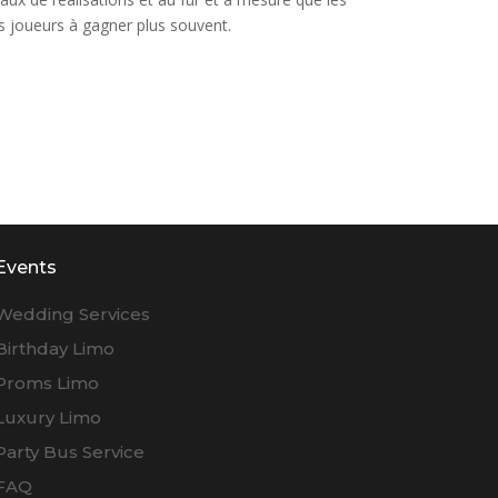
les joueurs à gagner plus souvent.
Events
Wedding Services
Birthday Limo
Proms Limo
Luxury Limo
Party Bus Service
FAQ