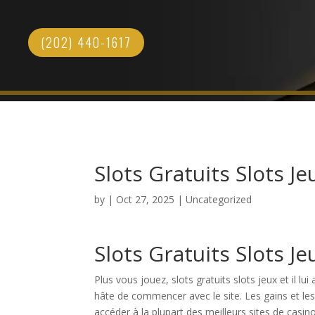
(202) 440-1617
Slots Gratuits Slots Je
by
|
Oct 27, 2025
| Uncategorized
Slots Gratuits Slots Je
Plus vous jouez, slots gratuits slots jeux et il l
hâte de commencer avec le site. Les gains et les
accéder à la plupart des meilleurs sites de cas