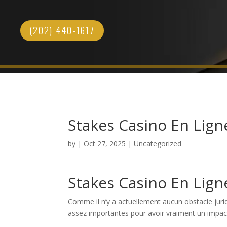
(202) 440-1617
Stakes Casino En Lign
by
|
Oct 27, 2025
| Uncategorized
Stakes Casino En Lign
Comme il n’y a actuellement aucun obstacle juri
assez importantes pour avoir vraiment un impac