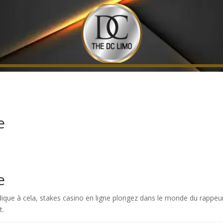
Click Here
e
e
dique à cela, stakes casino en ligne plongez dans le monde du rappeu
t.