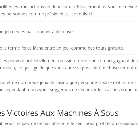
iliter les transactions en douceur et efficacement, et vous ne devriez 
 ces personnes comme président, et ce mois-ci.
un jeu de dés passionnant à découvrir.
ue le terme fente lâche entre en jeu, comme des tours gratuits.
les peuvent potentiellement réussir à former un combo gagnant de qu
ouleau, ce qui signifie que vous aurez la possibilité de basculer entre 
no et de nombreux jeux de casino que personne d’autre n’offre, de s
ligne cependant, nous vous suggérons de découvrir les casinos sœurs d
s Victoires Aux Machines À Sous
, vous risquez de ne pas atteindre le seuil pour profiter au maximu