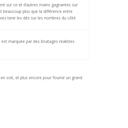
ment sur ce et d’autres mains gagnantes sur
st beaucoup plus que la différence entre
evez tenir les dés sur les nombres du côté
u est marquée par des bruitages réalistes
n soit, et plus encore pour fournir un grand