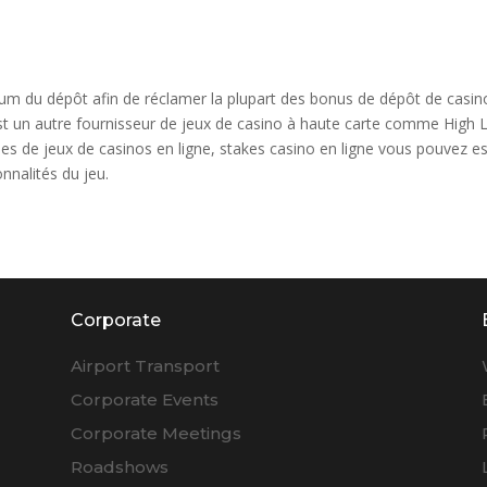
m du dépôt afin de réclamer la plupart des bonus de dépôt de casino 
st un autre fournisseur de jeux de casino à haute carte comme High L
èques de jeux de casinos en ligne, stakes casino en ligne vous pouvez 
nnalités du jeu.
Corporate
Airport Transport
Corporate Events
Corporate Meetings
Roadshows