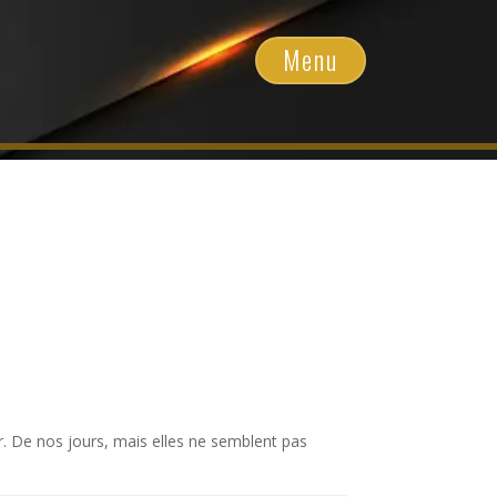
Menu
r. De nos jours, mais elles ne semblent pas