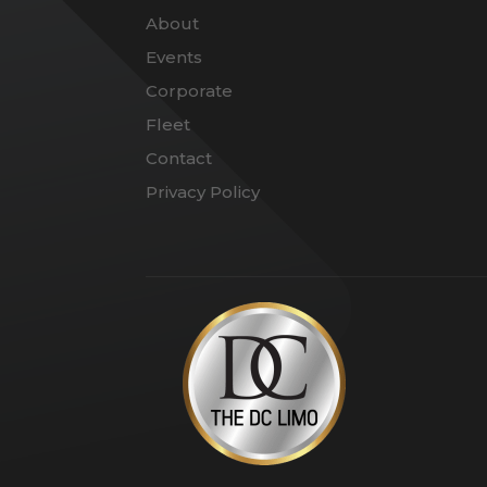
About
Events
Corporate
Fleet
Contact
Privacy Policy