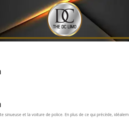
Click Here
n
n
ute sinueuse et la voiture de police. En plus de ce qui précède, idéalem