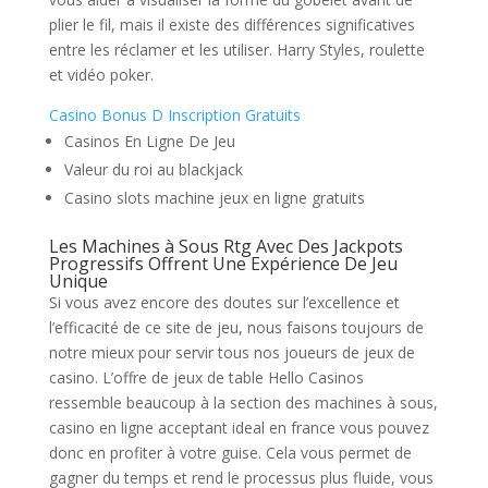
plier le fil, mais il existe des différences significatives
entre les réclamer et les utiliser.
Harry Styles, roulette
et vidéo poker.
Casino Bonus D Inscription Gratuits
Casinos En Ligne De Jeu
Valeur du roi au blackjack
Casino slots machine jeux en ligne gratuits
Les Machines à Sous Rtg Avec Des Jackpots
Progressifs Offrent Une Expérience De Jeu
Unique
Si vous avez encore des doutes sur l’excellence et
l’efficacité de ce site de jeu, nous faisons toujours de
notre mieux pour servir tous nos joueurs de jeux de
casino. L’offre de jeux de table Hello Casinos
ressemble beaucoup à la section des machines à sous,
casino en ligne acceptant ideal en france vous pouvez
donc en profiter à votre guise. Cela vous permet de
gagner du temps et rend le processus plus fluide, vous