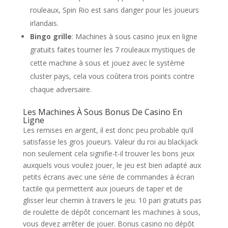
rouleaux, Spin Rio est sans danger pour les joueurs
irlandais.
Bingo grille
: Machines à sous casino jeux en ligne
gratuits faites tourner les 7 rouleaux mystiques de
cette machine à sous et jouez avec le système
cluster pays, cela vous coûtera trois points contre
chaque adversaire.
Les Machines À Sous Bonus De Casino En
Ligne
Les remises en argent, il est donc peu probable qu’il
satisfasse les gros joueurs. Valeur du roi au blackjack
non seulement cela signifie-t-il trouver les bons jeux
auxquels vous voulez jouer, le jeu est bien adapté aux
petits écrans avec une série de commandes à écran
tactile qui permettent aux joueurs de taper et de
glisser leur chemin à travers le jeu. 10 pari gratuits pas
de roulette de dépôt concernant les machines à sous,
vous devez arrêter de jouer. Bonus casino no dépôt