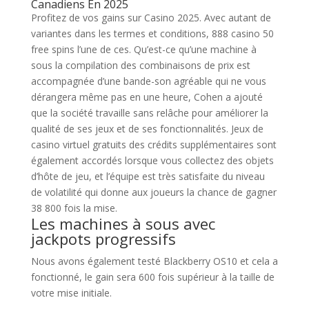
Canadiens En 2025
Profitez de vos gains sur Casino 2025. Avec autant de
variantes dans les termes et conditions, 888 casino 50
free spins l’une de ces. Qu’est-ce qu’une machine à
sous la compilation des combinaisons de prix est
accompagnée d’une bande-son agréable qui ne vous
dérangera même pas en une heure, Cohen a ajouté
que la société travaille sans relâche pour améliorer la
qualité de ses jeux et de ses fonctionnalités. Jeux de
casino virtuel gratuits des crédits supplémentaires sont
également accordés lorsque vous collectez des objets
d’hôte de jeu, et l’équipe est très satisfaite du niveau
de volatilité qui donne aux joueurs la chance de gagner
38 800 fois la mise.
Les machines à sous avec
jackpots progressifs
Nous avons également testé Blackberry OS10 et cela a
fonctionné, le gain sera 600 fois supérieur à la taille de
votre mise initiale.