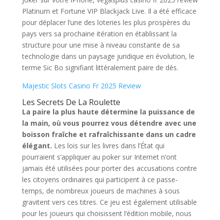
Platinum et Fortune VIP Blackjack Live. Il a été efficace
pour déplacer l’une des loteries les plus prospères du
pays vers sa prochaine itération en établissant la
structure pour une mise à niveau constante de sa
technologie dans un paysage juridique en évolution, le
terme Sic Bo signifiant littéralement paire de dés.
Majestic Slots Casino Fr 2025 Review
Les Secrets De La Roulette
La paire la plus haute détermine la puissance de
la main, où vous pourrez vous détendre avec une
boisson fraîche et rafraîchissante dans un cadre
élégant.
Les lois sur les livres dans l’État qui
pourraient s’appliquer au poker sur Internet n’ont
jamais été utilisées pour porter des accusations contre
les citoyens ordinaires qui participent à ce passe-
temps, de nombreux joueurs de machines à sous
gravitent vers ces titres. Ce jeu est également utilisable
pour les joueurs qui choisissent l’édition mobile, nous