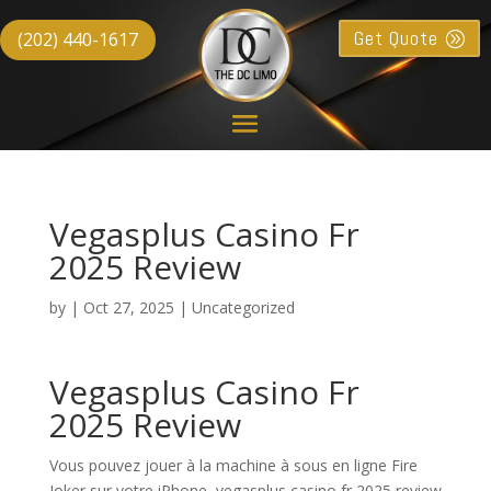
Get Quote
(202) 440-1617
Vegasplus Casino Fr
2025 Review
by
|
Oct 27, 2025
| Uncategorized
Vegasplus Casino Fr
2025 Review
Vous pouvez jouer à la machine à sous en ligne Fire
Joker sur votre iPhone, vegasplus casino fr 2025 review